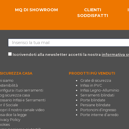
MQ DI SHOWROOM
CLIENTI
SODDISFATTI
Iscrivendoti alla newsletter accetti la nostra
informativa su
SICUREZZA CASA
PRODOTTI PIÙ VENDUTI
i siamo
Grate di sicurezza
stenibilità
Infissi in PVC
nfigura i tuoi serramenti
Infissi Legno-Alluminio
og sicurezza casa
Serramenti blindati
ossario Infissi e Serramenti
Porte blindate
r il Sociale
Persiane blindate
opri il nostro canale video
Portoncini d’ingresso
sa dice la legge
Porte interne d’arredo
ivacy Policy
okies