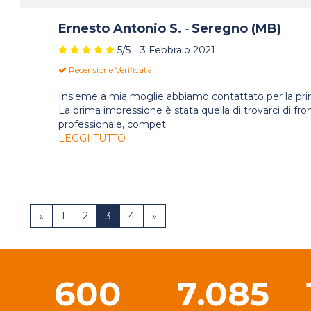
Ernesto Antonio S.
Seregno (MB)
-
5
/5
3 Febbraio 2021
Recensione Verificata
Insieme a mia moglie abbiamo contattato per la prima
La prima impressione è stata quella di trovarci di f
professionale, compet
...
LEGGI TUTTO
«
1
2
3
4
»
600
7.085