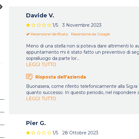
Davide V.
1
/5
3 Novembre 2023
"La serietà e l
"Persone rispettose della casa
Recensione Verificata
Recensione da Google
lavo
degli altri"
Meno di una stella non si poteva dare altrimenti lo av
appuntamento mi è stato fatto un preventivo di s
sopralluogo da parte lor
...
LEGGI TUTTO
Risposta dell'azienda
Buonasera, come riferito telefonicamente alla Sig.ra
quanto successo. In questo periodo, nel rispondere a
LEGGI TUTTO
Pier G.
1
/5
28 Ottobre 2023