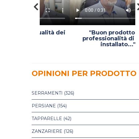
untualità dei
"Buon prodotto e la
."
professionalità di chi ha
installato..."
OPINIONI PER PRODOTTO
SERRAMENTI
(326)
PERSIANE
(154)
TAPPARELLE
(42)
ZANZARIERE
(126)