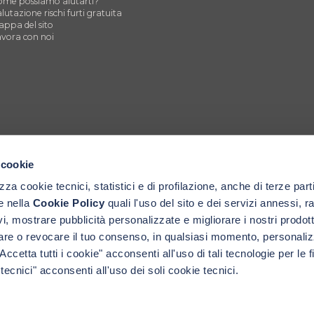
me possiamo aiutarti?
lutazione rischi furti gratuita
ppa del sito
vora con noi
 cookie
a cookie tecnici, statistici e di profilazione, anche di terze part
te nella
Cookie Policy
quali l'uso del sito e dei servizi annessi, r
vi, mostrare pubblicità personalizzate e migliorare i nostri prodott
utare o revocare il tuo consenso, in qualsiasi momento, personali
cetta tutti i cookie" acconsenti all'uso di tali tecnologie per le fi
ecnici" acconsenti all'uso dei soli cookie tecnici.
nt’altro) presenti in questo Sito sono
azione sarà punita ai sensi della
962