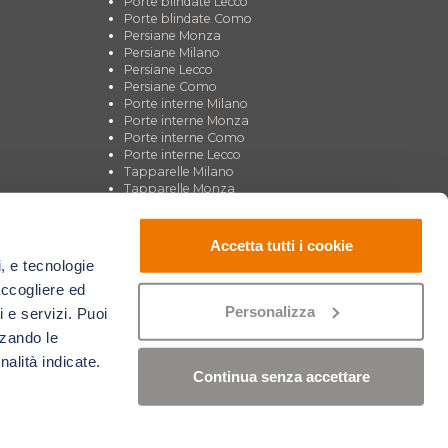
Porte blindate Lecco
Porte blindate Como
Persiane Monza
Persiane Milano
Persiane Lecco
Persiane Como
Porte interne Milano
Porte interne Monza
Porte interne Como
Porte interne Lecco
Tapparelle Milano
Tapparelle Monza
Tapparelle Como
Tapparelle Lecco
Zanzariere Milano
Accetta tutti i cookie
Zanzariere Monza
i, e tecnologie
Zanzariere Como
accogliere ed
Zanzariere Lecco
Personalizza
i e servizi. Puoi
zzando le
nalità indicate.
Continua senza accettare
T.C. Informatica