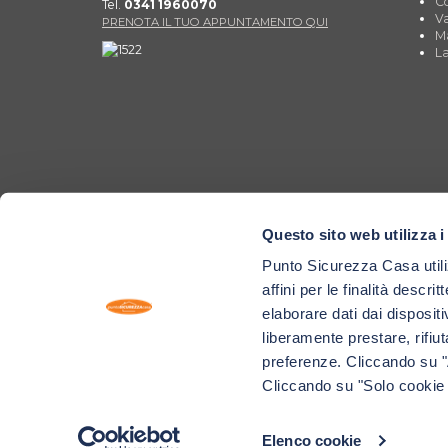
Co
Tel.
0341 1960070
Va
PRENOTA IL TUO APPUNTAMENTO QUI
Ma
La
Questo sito web utilizza i
Punto Sicurezza Casa utilizz
affini per le finalità descrit
elaborare dati dai dispositi
liberamente prestare, rifi
preferenze. Cliccando su "Ac
Cliccando su "Solo cookie t
Tutti i materiali (testi, immagini, grafica, video, layout e qua
di proprietà esclusiva di Punto Sicurezza Casa S.r.l. Ogni viol
normativa vigente in materia.
© 2005-2024 Punto Sicurezza Casa s.r.l. | P. IVA 07119740
Elenco cookie