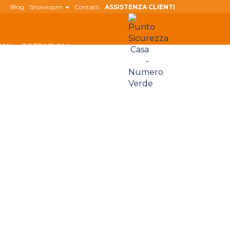
Blog
Showroom
Contatti
ASSISTENZA CLIENTI
ONI
DETRAZIONI
800 180
808