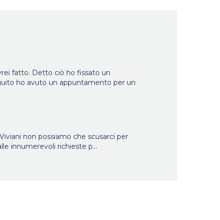
a puntualità dei
"Buon prodotto e la
ri..."
professionalità di chi ha
installato..."
rei fatto. Detto ciò ho fissato un
eguito ho avuto un appuntamento per un
 Viviani non possiamo che scusarci per
lle innumerevoli richieste p
...