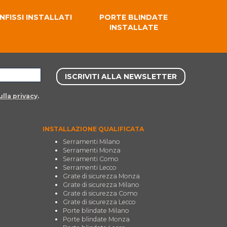
INFISSI INSTALLATI
PORTE BLINDATE
INSTALLATE
lla privacy
.
INSTALLAZIONE QUALIFICATA
Serramenti Milano
Serramenti Monza
Serramenti Como
Serramenti Lecco
Grate di sicurezza Monza
Grate di sicurezza Milano
Grate di sicurezza Como
Grate di sicurezza Lecco
Porte blindate Milano
Porte blindate Monza