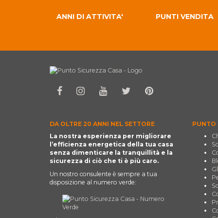
ANNI DI ATTIVITA'
PUNTI VENDITA
DA OLTRE 20 ANNI NEL SETTORE
PUNTO 
La nostra esperienza per migliorare
Ch
l’efficienza energetica della tua casa
So
senza dimenticare la tranquillità e la
Co
sicurezza di ciò che ti è più caro.
Bl
Gl
Un nostro consulente è sempre a tua
Pe
disposizione al numero verde:
Sc
Co
Pr
Co