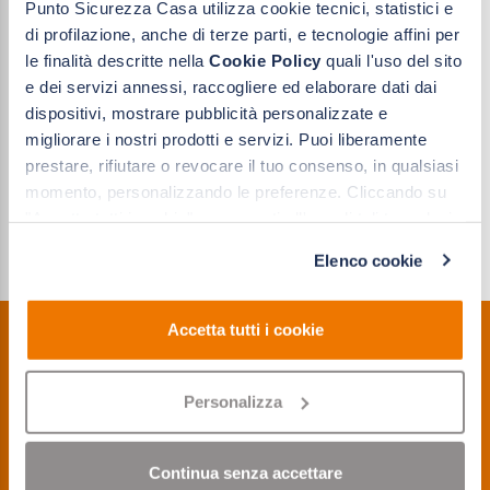
Punto Sicurezza Casa utilizza cookie tecnici, statistici e
di profilazione, anche di terze parti, e tecnologie affini per
le finalità descritte nella
Cookie Policy
quali l'uso del sito
e dei servizi annessi, raccogliere ed elaborare dati dai
dispositivi, mostrare pubblicità personalizzate e
migliorare i nostri prodotti e servizi. Puoi liberamente
prestare, rifiutare o revocare il tuo consenso, in qualsiasi
momento, personalizzando le preferenze. Cliccando su
"Accetta tutti i cookie" acconsenti all'uso di tali tecnologie
per le finalità indicate. Cliccando su "Solo cookie tecnici"
Elenco cookie
acconsenti all'uso dei soli cookie tecnici.
Accetta tutti i cookie
Personalizza
PERSIANE
SCURONE
RILIEVO GRATUITO
Continua senza accettare