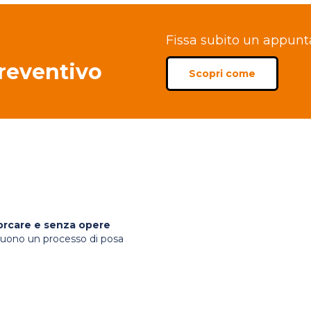
Fissa subito un appun
preventivo
Scopri come
orcare e senza opere
seguono un processo di posa