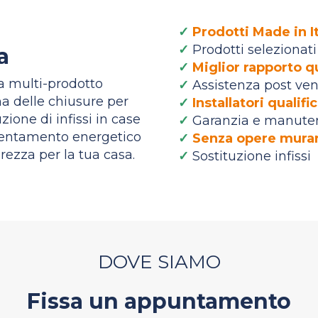
✓
Prodotti Made in I
✓
Prodotti selezionati 
a
✓
Miglior rapporto q
a multi-prodotto
✓
Assistenza post ven
a delle chiusure per
✓
Installatori qualif
uzione di infissi in case
✓
Garanzia e manute
icientamento energetico
✓
Senza opere murar
urezza per la tua casa.
✓
Sostituzione infissi
DOVE SIAMO
Fissa un appuntamento