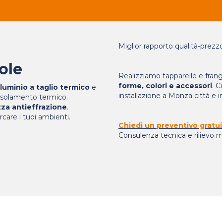
Miglior rapporto qualità-prezz
ole
Realizziamo tapparelle e frang
forme, colori e accessori
. 
lluminio a taglio termico
e
installazione a Monza città e in
 isolamento termico.
zza antieffrazione
.
care i tuoi ambienti.
Chiedi un preventivo gratu
Consulenza tecnica e rilievo m