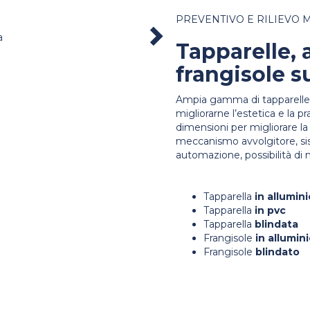
PREVENTIVO E RILIEVO M
a
Next
Tapparelle, a
frangisole s
Ampia gamma di tapparelle c
migliorarne l’estetica e la pr
dimensioni per migliorare la f
meccanismo avvolgitore, si
automazione, possibilità di 
Tapparella
in allumini
Tapparella
in pvc
Tapparella
blindata
Frangisole
in allumin
Frangisole
blindato