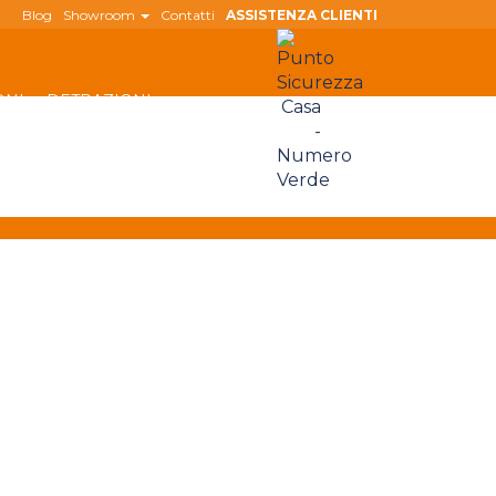
Blog
Showroom
Contatti
ASSISTENZA CLIENTI
ONI
DETRAZIONI
800 180
808