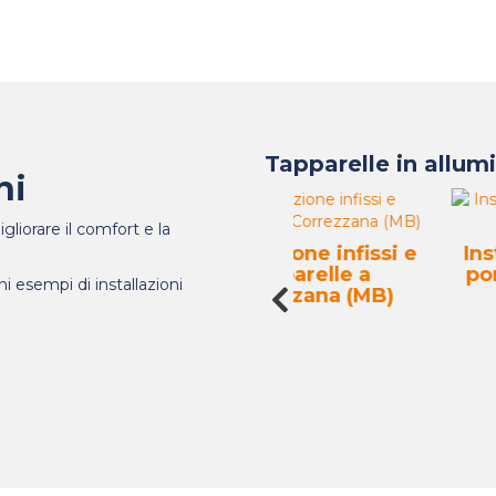
Tapparelle in allum
ni
gliorare il comfort e la
Installazione infissi e
Installazione infi
io
tapparelle a
porta a Lissone 
ni esempi di installazioni
Correzzana (MB)