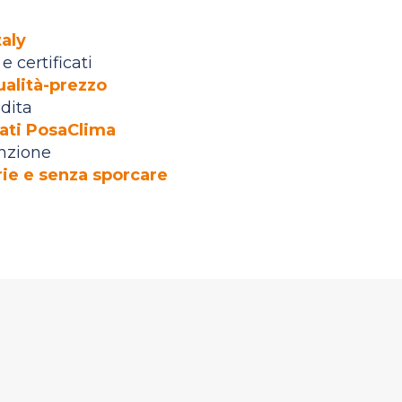
taly
e certificati
ualità-prezzo
dita
icati PosaClima
nzione
ie e senza sporcare