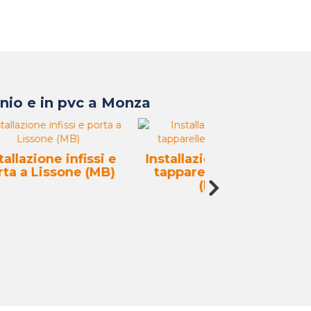
inio e in pvc a Monza
ssi e
Installazione infissi e
Installazione 
(MB)
tapparelle Lissone
Veduggio con 
(MB)
(MB)