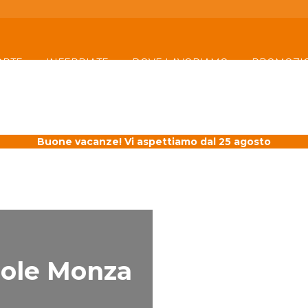
ORTE
INFERRIATE
DOVE LAVORIAMO
PROMOZI
Buone vacanze! Vi aspettiamo dal 25 agosto
sole Monza