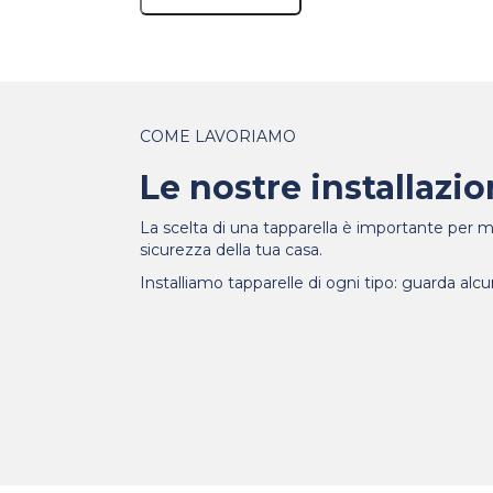
COME LAVORIAMO
Le nostre installazio
La scelta di una tapparella è importante per mi
Installazione infissi
sicurezza della tua casa.
Installazione
Veduggio con Colzano
tapparelle in allumin
Installiamo tapparelle di ogni tipo: guarda alcu
(MB)
a Varedo (MB)