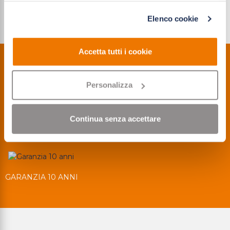
per le finalità indicate. Cliccando su "Solo cookie tecnici"
Elenco cookie
acconsenti all'uso dei soli cookie tecnici.
Accetta tutti i cookie
Personalizza
PORTONCINI
RILIEVO GRATUITO
PORTE BLINDATE
Continua senza accettare
POSA CERTIFICATA
QUALITÀ 100%
GARANZIA 10 ANNI