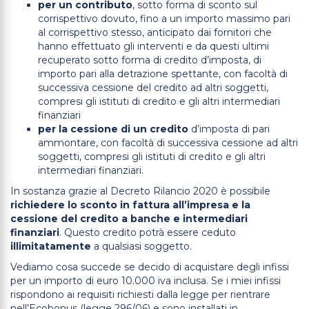
per un contributo
, sotto forma di sconto sul
corrispettivo dovuto, fino a un importo massimo pari
al corrispettivo stesso, anticipato dai fornitori che
hanno effettuato gli interventi e da questi ultimi
recuperato sotto forma di credito d’imposta, di
importo pari alla detrazione spettante, con facoltà di
successiva cessione del credito ad altri soggetti,
compresi gli istituti di credito e gli altri intermediari
finanziari
per la cessione di un credito
d’imposta di pari
ammontare, con facoltà di successiva cessione ad altri
soggetti, compresi gli istituti di credito e gli altri
intermediari finanziari.
In sostanza grazie al Decreto Rilancio 2020 è possibile
richiedere lo sconto in fattura all’impresa e la
cessione del credito a banche e intermediari
finanziari
. Questo credito potrà essere ceduto
illimitatamente
a qualsiasi soggetto.
Vediamo cosa succede se decido di acquistare degli infissi
per un importo di euro 10.000 iva inclusa. Se i miei infissi
rispondono ai requisiti richiesti dalla legge per rientrare
nell’Ecobonus (legge 296/06) e sono installati in