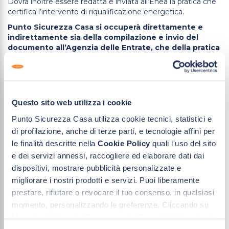
Dovrà inoltre essere redatta e inviata all’Enea la pratica che
certifica l’intervento di riqualificazione energetica.
Punto Sicurezza Casa si occuperà direttamente e
indirettamente sia della compilazione e invio del
documento all’Agenzia delle Entrate, che della pratica
Enea. Il cliente si impegna a fornire tutti i dati
necessari successivamente elencati nel prossimo
paragrafo.
ATTENZIONE!
Senza la comunicazione all’Agenzia delle
Questo sito web utilizza i cookie
Entrate decade la possibilità di usufruire dell’opzione
sconto 50% in fattura e il cliente dovrà rimborsare la
Punto Sicurezza Casa utilizza cookie tecnici, statistici e
restante parte 50% della fornitura maggiorata di interessi.
di profilazione, anche di terze parti, e tecnologie affini per
Una volta presentata tale comunicazione all’Agenzia delle
le finalità descritte nella
Cookie Policy
quali l'uso del sito
Entrate il cliente ha scelto di ottenere lo sconto diretto del
50% in fattura e da questo momento
non si potrà esercitare
e dei servizi annessi, raccogliere ed elaborare dati dai
una scelta differente ovvero tornare al recupero fiscale in 10
dispositivi, mostrare pubblicità personalizzate e
anni
.
migliorare i nostri prodotti e servizi. Puoi liberamente
prestare, rifiutare o revocare il tuo consenso, in qualsiasi
REQUISITI E DOCUMENTI PER LO
momento, personalizzando le preferenze. Cliccando su
SCONTO IN FATTURA
"Accetta tutti i cookie" acconsenti all'uso di tali tecnologie
I requisiti indispensabili che il cliente dichiarerà di
per le finalità indicate. Cliccando su "Solo cookie tecnici"