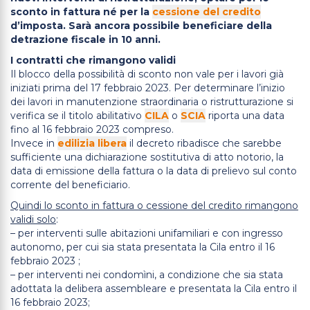
sconto in fattura né per la
cessione del credito
d’imposta.
Sarà ancora possibile beneficiare della
detrazione fiscale in 10 anni.
I contratti che rimangono validi
Il blocco della possibilità di sconto non vale per i lavori già
iniziati prima del 17 febbraio 2023. Per determinare l’inizio
dei lavori in manutenzione straordinaria o ristrutturazione si
verifica se il titolo abilitativo
CILA
o
SCIA
riporta una data
fino al 16 febbraio 2023 compreso.
Invece in
edilizia libera
il decreto ribadisce che sarebbe
sufficiente una dichiarazione sostitutiva di atto notorio, la
data di emissione della fattura o la data di prelievo sul conto
corrente del beneficiario.
Quindi lo sconto in fattura o cessione del credito rimangono
validi solo
:
– per interventi sulle abitazioni unifamiliari e con ingresso
autonomo, per cui sia stata presentata la Cila entro il 16
febbraio 2023 ;
– per interventi nei condomìni, a condizione che sia stata
adottata la delibera assembleare e presentata la Cila entro il
16 febbraio 2023;