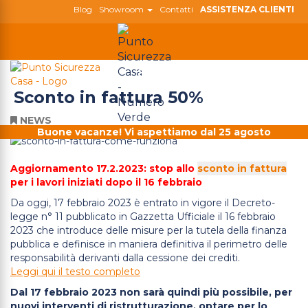
Blog
Showroom
Contatti
ASSISTENZA CLIENTI
800 180 808
Togg
navig
Sconto in fattura 50%
NEWS
Buone vacanze! Vi aspettiamo dal 25 agosto
Aggiornamento 17.2.2023: s
top allo
sconto in fattura
per i lavori iniziati dopo il 16 febbraio
Da oggi, 17 febbraio 2023 è entrato in vigore il Decreto-
legge n° 11 pubblicato in Gazzetta Ufficiale il 16 febbraio
2023 che introduce delle misure per la tutela della finanza
pubblica e definisce in maniera definitiva il perimetro delle
responsabilità derivanti dalla cessione dei crediti.
Leggi qui il testo completo
Dal 17 febbraio 2023 non sarà quindi più possibile, per
nuovi interventi di ristrutturazione, optare per lo