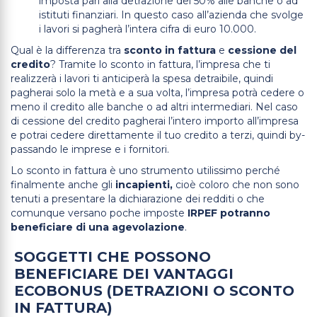
imposta pari alla detrazione del 50% alle banche o ad
istituti finanziari. In questo caso all’azienda che svolge
i lavori si pagherà l’intera cifra di euro 10.000.
Qual è la differenza tra
sconto in fattura
e
cessione del
credito
? Tramite lo sconto in fattura, l’impresa che ti
realizzerà i lavori ti anticiperà la spesa detraibile, quindi
pagherai solo la metà e a sua volta, l’impresa potrà cedere o
meno il credito alle banche o ad altri intermediari. Nel caso
di cessione del credito pagherai l’intero importo all’impresa
e potrai cedere direttamente il tuo credito a terzi, quindi by-
passando le imprese e i fornitori.
Lo sconto in fattura è uno strumento utilissimo perché
finalmente anche gli
incapienti,
cioè coloro che non sono
tenuti a presentare la dichiarazione dei redditi o che
comunque versano poche imposte
IRPEF potranno
beneficiare di una agevolazione
.
SOGGETTI CHE POSSONO
BENEFICIARE DEI VANTAGGI
ECOBONUS (DETRAZIONI O SCONTO
IN FATTURA)