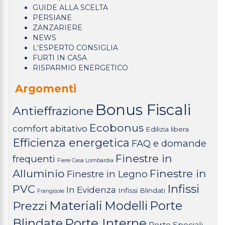
GUIDE ALLA SCELTA
PERSIANE
ZANZARIERE
NEWS
L'ESPERTO CONSIGLIA
FURTI IN CASA
RISPARMIO ENERGETICO
Argomenti
Bonus Fiscali
Antieffrazione
Ecobonus
comfort abitativo
Edilizia libera
Efficienza energetica
FAQ e domande
Finestre in
frequenti
Fiere Casa Lombardia
Alluminio
Finestre in
Finestre in Legno
Infissi
PVC
In Evidenza
Infissi Blindati
Frangisole
Materiali
Modelli
Porte
Prezzi
Porte Interne
Blindate
Porte Speciali