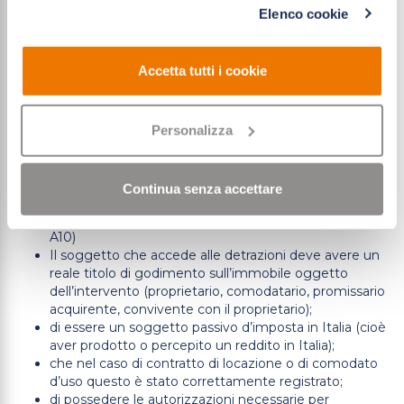
possedere per poter ottenere lo sconto 50% in
Elenco cookie
acconsenti all'uso dei soli cookie tecnici.
fattura sono i seguenti:
L’immobile oggetto della detrazione deve essere
Accetta tutti i cookie
esistente, regolarmente accatastato (la visura
catastale deve corrispondere perfettamente alla
realtà) e in regola con il versamento dei tributi;
L’immobile deve avere al momento dell’intervento un
Personalizza
impianto di riscaldamento funzionante (requisito
indispensabile nel caso di ECOBONUS);
L’Ecobonus consente la sostituzione dell’infisso solo
Continua senza accettare
per i vani potenzialmente riscaldabili che risultano sulla
scheda catastale con la lettera A (esclusa la categoria
A10)
Il soggetto che accede alle detrazioni deve avere un
reale titolo di godimento sull’immobile oggetto
dell’intervento (proprietario, comodatario, promissario
acquirente, convivente con il proprietario);
di essere un soggetto passivo d’imposta in Italia (cioè
aver prodotto o percepito un reddito in Italia);
che nel caso di contratto di locazione o di comodato
d’uso questo è stato correttamente registrato;
di possedere le autorizzazioni necessarie per