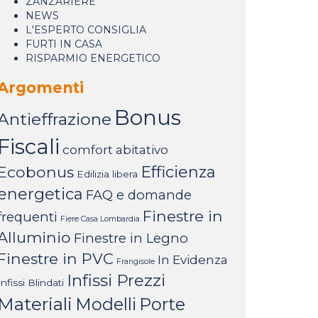
ZANZARIERE
NEWS
L'ESPERTO CONSIGLIA
FURTI IN CASA
RISPARMIO ENERGETICO
Argomenti
Bonus
Antieffrazione
Fiscali
comfort abitativo
Ecobonus
Efficienza
Edilizia libera
energetica
FAQ e domande
Finestre in
frequenti
Fiere Casa Lombardia
Alluminio
Finestre in Legno
Finestre in PVC
In Evidenza
Frangisole
Infissi Prezzi
Infissi Blindati
Materiali
Modelli
Porte