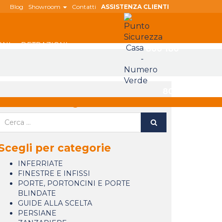
Blog
Showroom
Contatti
ASSISTENZA CLIENTI
ONI
DETRAZIONI
800 180
808
Cerca nel blog
Scegli per categorie
INFERRIATE
FINESTRE E INFISSI
PORTE, PORTONCINI E PORTE
BLINDATE
GUIDE ALLA SCELTA
PERSIANE