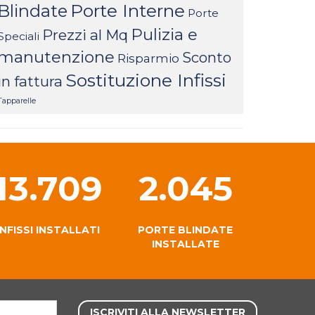
Porte Interne
Blindate
Porte
Pulizia e
Prezzi al Mq
Speciali
manutenzione
Sconto
Risparmio
Sostituzione Infissi
in fattura
Tapparelle
13.709
2.045
INFISSI INSTALLATI
PORTE BLINDATE
INSTALLATE