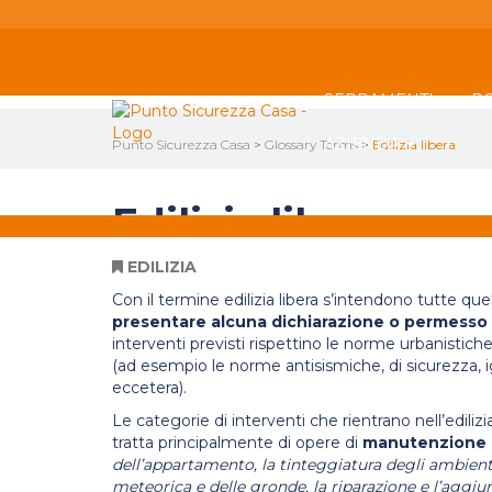
SERRAMENTI
P
AZIENDA
Punto Sicurezza Casa
>
Glossary Terms
>
Edilizia libera
Edilizia libera
EDILIZIA
Con il termine edilizia libera s’intendono tutte que
presentare alcuna dichiarazione o permesso
interventi previsti rispettino le norme urbanistiche 
(ad esempio le norme antisismiche, di sicurezza, igi
eccetera).
Le categorie di interventi che rientrano nell’edilizia
tratta principalmente di opere di
manutenzione 
dell’appartamento, la tinteggiatura degli ambienti
meteorica e delle gronde, la riparazione e l’aggiu