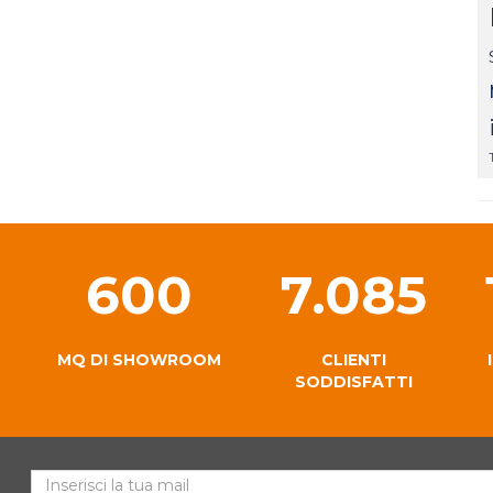
600
7.085
MQ DI SHOWROOM
CLIENTI
SODDISFATTI