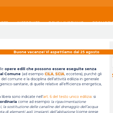
ORTE
INFERRIATE
DOVE LAVORIAMO
PROMOZI
Buone vacanze! Vi aspettiamo dal 25 agosto
lle
opere edili che possono essere eseguite senza
 al Comune
(ad esempio
CILA
,
SCIA
, eccetera), purché gli
del comune e la disciplina dell’attività edilizia in generale
enico-sanitarie, di quelle relative all’efficienza energetica,
 libera sono indicate nell’
art. 6 del testo unico edilizia
: si
ordinaria
come ad esempio
la ripavimentazione
, la sostituzione delle canaline del drenaggio dell’acqua
nta di elementi agli impianti dell’abitazione
(come prese