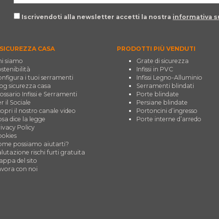
Iscrivendoti alla newsletter accetti la nostra
informativa su
SICUREZZA CASA
PRODOTTI PIÙ VENDUTI
i siamo
Grate di sicurezza
stenibilità
Infissi in PVC
nfigura i tuoi serramenti
Infissi Legno-Alluminio
og sicurezza casa
Serramenti blindati
ossario Infissi e Serramenti
Porte blindate
r il Sociale
Persiane blindate
opri il nostro canale video
Portoncini d’ingresso
sa dice la legge
Porte interne d’arredo
ivacy Policy
okies
me possiamo aiutarti?
lutazione rischi furti gratuita
ppa del sito
vora con noi