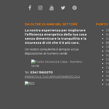
DA OLTRE 20 ANNI NEL SETTORE
PUNTO 
La nostra esperienza per migliorare
Ch
l’efficienza energetica della tua casa
So
senza dimenticare la tranquillità e la
Co
sicurezza di ciò che ti è più caro.
Bl
Gl
Un nostro consulente è sempre a tua
Pe
disposizione al numero verde:
Sc
Co
Pr
Co
Co
Tel.
0341 1960070
Va
PRENOTA IL TUO APPUNTAMENTO QUI
Ma
La