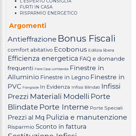
L'ESPERTO CONSIGLIA
FURTI IN CASA
RISPARMIO ENERGETICO
Argomenti
Bonus Fiscali
Antieffrazione
Ecobonus
comfort abitativo
Edilizia libera
Efficienza energetica
FAQ e domande
Finestre in
frequenti
Fiere Casa Lombardia
Alluminio
Finestre in
Finestre in Legno
Infissi
PVC
In Evidenza
Infissi Blindati
Frangisole
Materiali
Modelli
Porte
Prezzi
Porte Interne
Blindate
Porte Speciali
Pulizia e manutenzione
Prezzi al Mq
Sconto in fattura
Risparmio