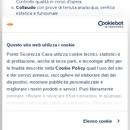
Controllo qualità in corso d’opera.
Collaudo
con prove di tenuta aria/acqua, verifica
estetica e funzionale
Consegna documentazione
: manuale di cantiere +
Certificato di Garanzia firmato dal caposquadra
Ogni passaggio è registrato e tracciabile: la trasparenza è
parte integrante della qualità.
Questo sito web utilizza i cookie
Punto Sicurezza Casa utilizza cookie tecnici, statistici e
Vantaggi per il cliente finale
di profilazione, anche di terze parti, e tecnologie affini per
le finalità descritte nella
Cookie Policy
quali l'uso del sito
Riduzione del rischio di infiltrazioni e problemi futuri;
e dei servizi annessi, raccogliere ed elaborare dati dai
migliore efficienza energetica e comfort abitativo;
documentazione tecnica completa a garanzia della
dispositivi, mostrare pubblicità personalizzate e
corretta esecuzione.
migliorare i nostri prodotti e servizi. Puoi liberamente
responsabilità chiare e firme di professionisti
prestare, rifiutare o revocare il tuo consenso, in qualsiasi
certificati;
momento, personalizzando le preferenze. Cliccando su
garanzia concreta di 10 anni sulla posa.
"Accetta tutti i cookie" acconsenti all'uso di tali tecnologie
per le finalità indicate. Cliccando su "Solo cookie tecnici"
Elenco cookie
acconsenti all'uso dei soli cookie tecnici.
FAQ – Domande frequenti su CAM,