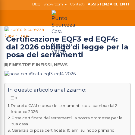
Blog
Showroom
Contatti
ASSISTENZA CLIENTI
800 180 808
Togg
Certificazione EQF3 ed EQF4:
navig
dal 2026 obbligo di legge per la
posa dei serramenti
FINESTRE E INFISSI
,
NEWS
In questo articolo analizziamo:
Decreto CAM e posa dei serramenti: cosa cambia dal 2
febbraio 2026
Posa certificata dei serramenti: la nostra promessa per la
tua casa
Garanzia di posa certificata: 10 anni sul nodo primario