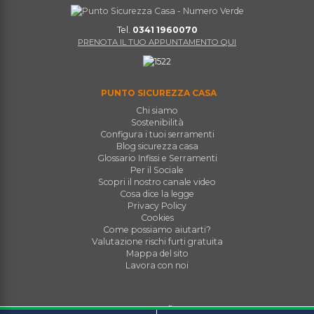
Tel.
0341 1960070
PRENOTA IL TUO APPUNTAMENTO QUI
PUNTO SICUREZZA CASA
Chi siamo
Sostenibilità
Configura i tuoi serramenti
Blog sicurezza casa
Glossario Infissi e Serramenti
Per il Sociale
Scopri il nostro canale video
Cosa dice la legge
Privacy Policy
Cookies
Come possiamo aiutarti?
Valutazione rischi furti gratuita
Mappa del sito
Lavora con noi
Tutti i materiali (testi, immagini, grafica, video, layout e quant’altro)