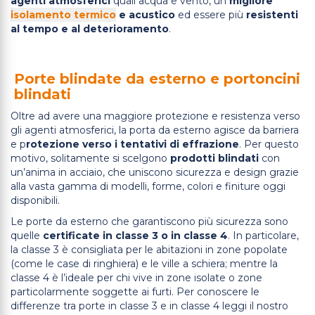
agenti atmosferici
quali acqua e vento, un
migliore
isolamento termico
e acustico
ed essere più
resistenti
al tempo e al deterioramento
.
Porte blindate da esterno e portoncini
blindati
Oltre ad avere una maggiore protezione e resistenza verso
gli agenti atmosferici, la porta da esterno agisce da barriera
e p
rotezione verso i tentativi di effrazione
. Per questo
motivo, solitamente si scelgono
prodotti blindati
con
un’anima in acciaio, che uniscono sicurezza e design grazie
alla vasta gamma di modelli, forme, colori e finiture oggi
disponibili.
Le porte da esterno che garantiscono più sicurezza sono
quelle
certificate in classe 3 o in classe 4
. In particolare,
la classe 3 è consigliata per le abitazioni in zone popolate
(come le case di ringhiera) e le ville a schiera; mentre la
classe 4 è l’ideale per chi vive in zone isolate o zone
particolarmente soggette ai furti. Per conoscere le
differenze tra porte in classe 3 e in classe 4 leggi il nostro