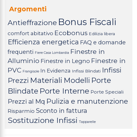
Argomenti
Bonus Fiscali
Antieffrazione
Ecobonus
comfort abitativo
Edilizia libera
Efficienza energetica
FAQ e domande
Finestre in
frequenti
Fiere Casa Lombardia
Alluminio
Finestre in
Finestre in Legno
Infissi
PVC
In Evidenza
Infissi Blindati
Frangisole
Materiali
Modelli
Porte
Prezzi
Porte Interne
Blindate
Porte Speciali
Pulizia e manutenzione
Prezzi al Mq
Sconto in fattura
Risparmio
Sostituzione Infissi
Tapparelle