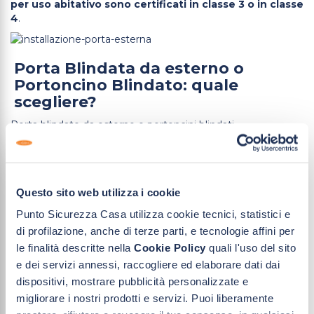
per uso abitativo sono certificati in classe 3 o in classe
4
.
Porta Blindata da esterno o
Portoncino Blindato: quale
scegliere?
Porta blindate da esterno e portoncini blindati
rappresentano una soluzione funzionale
per chi
desidera aumentare la sicurezza della propria abitazione
senza rinunciare all’estetica. La scelta tra uno o l’altro
dipende da vari fattori.
Questo sito web utilizza i cookie
Per fare una scelta consapevole, è sempre meglio
Punto Sicurezza Casa utilizza cookie tecnici, statistici e
rivolgersi ad esperti di settore
che insieme possono
valutare attentamente tutte le esigenze di sicurezza. Di
di profilazione, anche di terze parti, e tecnologie affini per
seguito, proponiamo una tabella riassuntiva con le
le finalità descritte nella
Cookie Policy
quali l'uso del sito
differenze e le caratteristiche comuni di porte blindate e
e dei servizi annessi, raccogliere ed elaborare dati dai
portoncini.
dispositivi, mostrare pubblicità personalizzate e
migliorare i nostri prodotti e servizi. Puoi liberamente