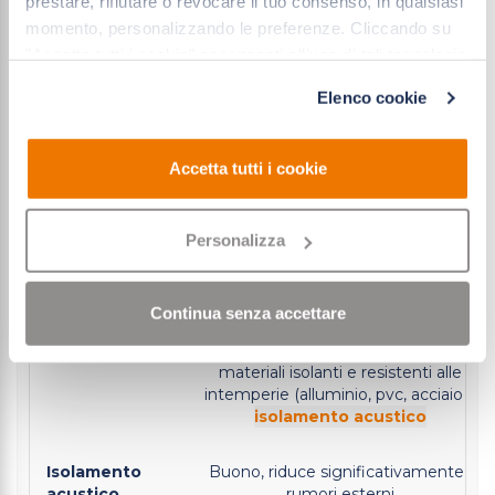
prestare, rifiutare o revocare il tuo consenso, in qualsiasi
momento, personalizzando le preferenze. Cliccando su
Confronto:
Porta blindata da esterno
"Accetta tutti i cookie" acconsenti all'uso di tali tecnologie
per le finalità indicate. Cliccando su "Solo cookie tecnici"
Sicurezza
Entrambi garantiscono sicurezza elevata
Elenco cookie
Per uso abitativo è consiglia
acconsenti all'uso dei soli cookie tecnici.
Manutenzione
Minima, ma dipende
Accetta tutti i cookie
Design
Ampia gamma di col
Personalizza
Isolamento
Elevato, grazie a materiali i
termico
Continua senza accettare
Materiali
Struttura blindata in acciaio,
materiali isolanti e resistenti alle
intemperie (alluminio, pvc, acciaio –
isolamento acustico
Isolamento
Buono, riduce significativamente i
acustico
rumori esterni