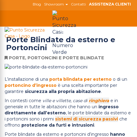
Blog
Showroom
Contatti
ASSISTENZA CLIENTI
800 180 808
Togg
Porte Blindate da esterno e
navig
Portoncini
PORTE, PORTONCINI E PORTE BLINDATE
L’installazione di una
porta blindata per esterno
o di un
portoncino d’ingresso
è una scelta importante per
garantire
sicurezza alla propria abitazione
.
In contesti come
ville e villette, case di
ringhiera
e in
generale in tutte le abitazioni che hanno un
ingresso
direttamente dall’esterno
, le porte blindate da esterno e
i portoncini sono i primi
sistemi di sicurezza passivi
che
offrono
protezione da furti e intrusioni
.
Porte blindate da esterno e portoncini d’ingresso
hanno