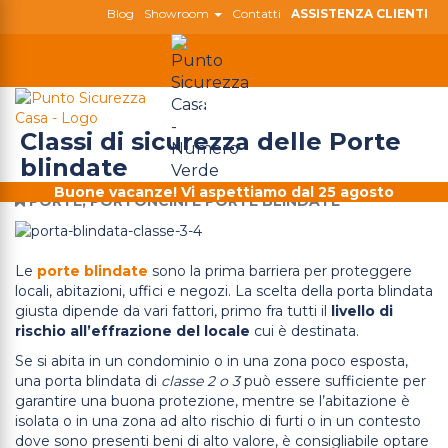
Blog
Showroom
Contatti
ASSISTENZA CLIENTI
800 180 808
Togg
navig
Classi di sicurezza delle Porte
blindate
Buone vacanze! Vi aspettiamo dal 25 agosto
PORTE, PORTONCINI E PORTE BLINDATE
Le
porte blindate
sono la prima barriera per proteggere
locali, abitazioni, uffici e negozi. La scelta della porta blindata
giusta dipende da vari fattori, primo fra tutti il
livello di
rischio all’effrazione del locale
cui è destinata.
Se si abita in un condominio o in una zona poco esposta,
una porta blindata di
classe 2 o 3
può essere sufficiente per
garantire una buona protezione, mentre se l’abitazione è
isolata o in una zona ad alto rischio di furti o in un contesto
dove sono presenti beni di alto valore, è consigliabile optare