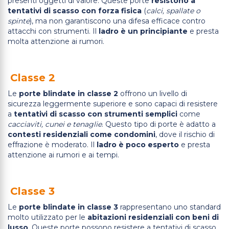
presenti oggetti di valore. Queste porte
resistono a
tentativi di scasso con forza fisica
(
calci, spallate o
spinte
), ma non garantiscono una difesa efficace contro
attacchi con strumenti. Il
ladro è un principiante
e presta
molta attenzione ai rumori.
Classe 2
Le
porte blindate in classe 2
offrono un livello di
sicurezza leggermente superiore e sono capaci di resistere
a
tentativi di scasso con strumenti semplici
come
cacciaviti, cunei e tenaglie
. Questo tipo di porte è adatto a
contesti residenziali come condomini
, dove il rischio di
effrazione è moderato. Il
ladro è poco esperto
e presta
attenzione ai rumori e ai tempi.
Classe 3
Le
porte blindate in classe 3
rappresentano uno standard
molto utilizzato per le
abitazioni residenziali con beni di
lusso
. Queste porte possono resistere a tentativi di scasso