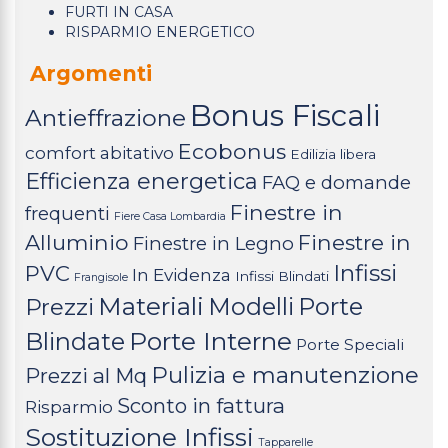
FURTI IN CASA
RISPARMIO ENERGETICO
Argomenti
Bonus Fiscali
Antieffrazione
Ecobonus
comfort abitativo
Edilizia libera
Efficienza energetica
FAQ e domande
Finestre in
frequenti
Fiere Casa Lombardia
Alluminio
Finestre in
Finestre in Legno
Infissi
PVC
In Evidenza
Infissi Blindati
Frangisole
Materiali
Modelli
Porte
Prezzi
Porte Interne
Blindate
Porte Speciali
Pulizia e manutenzione
Prezzi al Mq
Sconto in fattura
Risparmio
Sostituzione Infissi
Tapparelle