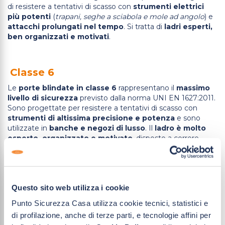
di resistere a tentativi di scasso con
strumenti elettrici
più potenti
(
trapani, seghe a sciabola e mole ad angolo
) e
attacchi prolungati nel tempo
. Si tratta di
ladri esperti,
ben organizzati e motivati
.
Classe 6
Le
porte blindate in classe 6
rappresentano il
massimo
livello di sicurezza
previsto dalla norma UNI EN 1627:2011.
Sono progettate per resistere a tentativi di scasso con
strumenti di altissima precisione e potenza
e sono
utilizzate in
banche e negozi di lusso
. Il
ladro è molto
esperto, organizzato e motivato
, disposto a correre
rischi molto elevati.
Classi di sicurezza: come scegliere
Questo sito web utilizza i cookie
la porta blindata giusta?
Punto Sicurezza Casa utilizza cookie tecnici, statistici e
La scelta della porta blindata giusta
dipende da vari
di profilazione, anche di terze parti, e tecnologie affini per
fattori
, tra cui
il livello di rischio dell’ambiente in cui vivi o