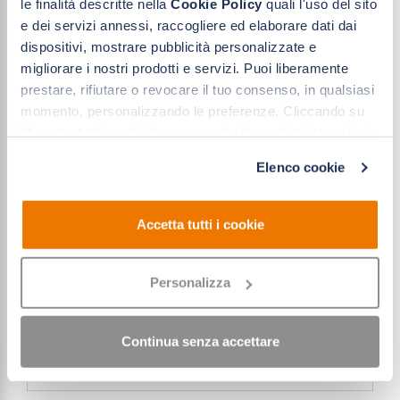
le finalità descritte nella
Cookie Policy
quali l'uso del sito
lavori e il budget a disposizione
. È importante
fare
e dei servizi annessi, raccogliere ed elaborare dati dai
attenzione a tutti gli elementi della porta blindata
,
dispositivi, mostrare pubblicità personalizzate e
come
la qualità della serratura e la certificazione del
produttore
, poiché influiscono direttamente sulla sicurezza
migliorare i nostri prodotti e servizi. Puoi liberamente
complessiva del prodotto. Inoltre, è sempre utile affidarsi a
prestare, rifiutare o revocare il tuo consenso, in qualsiasi
professionisti del settore per l’installazione
, in modo
momento, personalizzando le preferenze. Cliccando su
da garantirne il corretto funzionamento.
"Accetta tutti i cookie" acconsenti all'uso di tali tecnologie
per le finalità indicate. Cliccando su "Solo cookie tecnici"
Elenco cookie
acconsenti all'uso dei soli cookie tecnici.
CHIEDICI SUBITO PIÙ
INFORMAZIONI
Accetta tutti i cookie
Contattaci subito per chiederci più informazioni o un
sopralluogo gratuito
(Operiamo in tutta la Lombardia)
Personalizza
Continua senza accettare