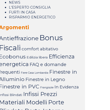
NEWS
L'ESPERTO CONSIGLIA
FURTI IN CASA
RISPARMIO ENERGETICO
Argomenti
Bonus
Antieffrazione
Fiscali
comfort abitativo
Ecobonus
Efficienza
Edilizia libera
energetica
FAQ e domande
Finestre in
frequenti
Fiere Casa Lombardia
Alluminio
Finestre in Legno
Finestre in PVC
In Evidenza
Frangisole
Infissi Prezzi
Infissi Blindati
Materiali
Modelli
Porte