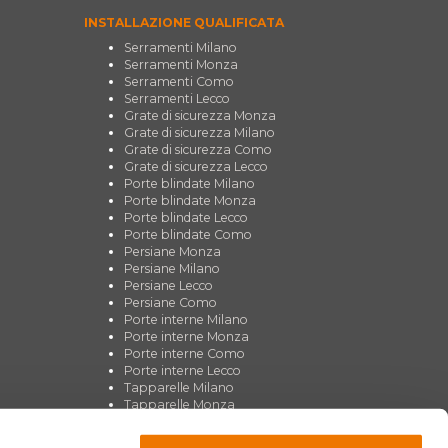
INSTALLAZIONE QUALIFICATA
Serramenti Milano
Serramenti Monza
Serramenti Como
Serramenti Lecco
Grate di sicurezza Monza
Grate di sicurezza Milano
Grate di sicurezza Como
Grate di sicurezza Lecco
Porte blindate Milano
Porte blindate Monza
Porte blindate Lecco
Porte blindate Como
Persiane Monza
Persiane Milano
Persiane Lecco
Persiane Como
Porte interne Milano
Porte interne Monza
Porte interne Como
Porte interne Lecco
Tapparelle Milano
Tapparelle Monza
Tapparelle Como
Tapparelle Lecco