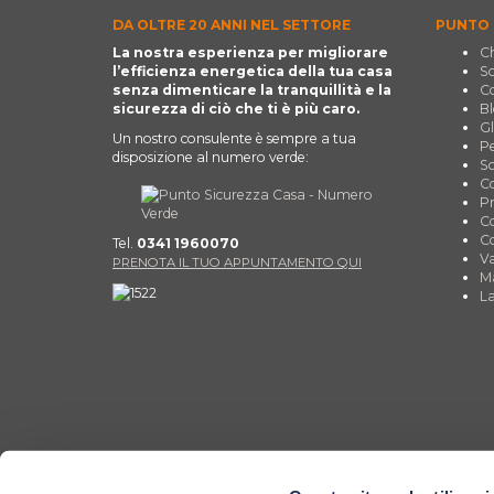
DA OLTRE 20 ANNI NEL SETTORE
PUNTO 
La nostra esperienza per migliorare
Ch
l’efficienza energetica della tua casa
So
senza dimenticare la tranquillità e la
Co
sicurezza di ciò che ti è più caro.
Bl
Gl
Un nostro consulente è sempre a tua
Pe
disposizione al numero verde:
Sc
Co
Pr
Co
Co
Tel.
0341 1960070
Va
PRENOTA IL TUO APPUNTAMENTO QUI
Ma
La