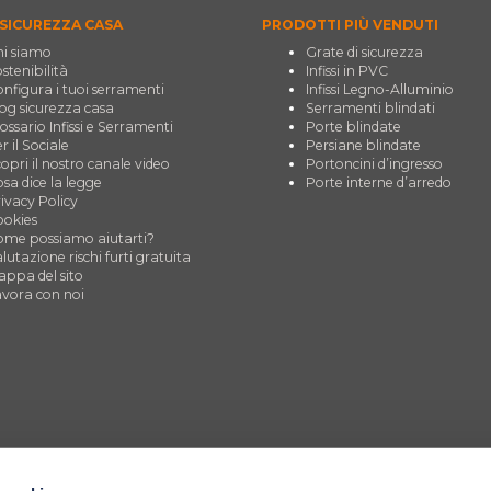
SICUREZZA CASA
PRODOTTI PIÙ VENDUTI
i siamo
Grate di sicurezza
stenibilità
Infissi in PVC
nfigura i tuoi serramenti
Infissi Legno-Alluminio
og sicurezza casa
Serramenti blindati
ossario Infissi e Serramenti
Porte blindate
r il Sociale
Persiane blindate
opri il nostro canale video
Portoncini d’ingresso
sa dice la legge
Porte interne d’arredo
ivacy Policy
okies
me possiamo aiutarti?
lutazione rischi furti gratuita
ppa del sito
vora con noi