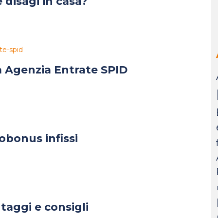
 disagi in casa?
a Agenzia Entrate SPID
obonus infissi
ntaggi e consigli