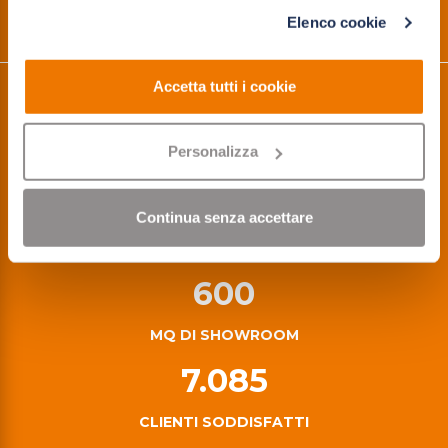
Como
per le finalità indicate. Cliccando su "Solo cookie tecnici"
Elenco cookie
acconsenti all'uso dei soli cookie tecnici.
Accetta tutti i cookie
20
Personalizza
ANNI DI ATTIVITA'
3
Continua senza accettare
PUNTI VENDITA
600
MQ DI SHOWROOM
7.085
CLIENTI SODDISFATTI