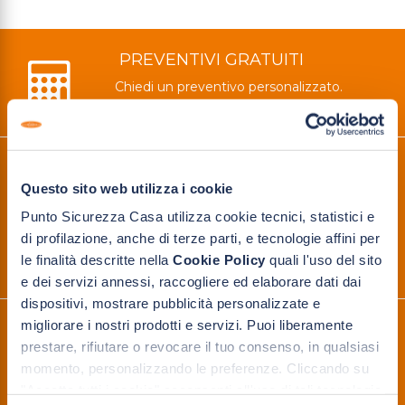
PREVENTIVI GRATUITI
Chiedi un preventivo personalizzato.
Consulenza tecnica e rilievo misure gratuiti
PRENOTA IL TUO
Questo sito web utilizza i cookie
APPUNTAMENTO
Punto Sicurezza Casa utilizza cookie tecnici, statistici e
Visita i nostri showroom con un consulente
di profilazione, anche di terze parti, e tecnologie affini per
a te dedicato
le finalità descritte nella
Cookie Policy
quali l'uso del sito
e dei servizi annessi, raccogliere ed elaborare dati dai
dispositivi, mostrare pubblicità personalizzate e
migliorare i nostri prodotti e servizi. Puoi liberamente
3 PUNTI VENDITA
prestare, rifiutare o revocare il tuo consenso, in qualsiasi
momento, personalizzando le preferenze. Cliccando su
Lecco
"Accetta tutti i cookie" acconsenti all'uso di tali tecnologie
Lissone