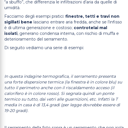
“a sbuffo”, che differenzia le infiltrazioni d’aria da quelle di
umidità.
Facciamo degli esempi pratici:
finestre, tetti e travi non
sigillati bene
lasciano entrare aria fredda, anche se l’infisso
è di ultima generazione e costoso;
controtelai mal
isolati
, generano condensa interna, con rischio di muffa e
deterioramento del serramento.
Di seguito vediamo una serie di esempi:
In questa indagine termografica, il serramento presenta
una forte dispersione termica (la finestra è in colore blu) su
tutto il perimetro anche con il riscaldamento acceso (il
calorifero è in colore rosso). Si segnala quindi un ponte
termico su tutto, dai vetri alle guarnizioni, etc. Infatti la T
media in casa è di 13,4 gradi (per legge dovrebbe essere di
19-20 gradi).
Il serramento della foto sopra è un serramento che non isola