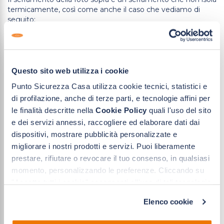
termicamente, così come anche il caso che vediamo di
seguito:
In questa foto, l’immagine termica mostra un serramento
Questo sito web utilizza i cookie
non performante perché la
soglia ha un ponte termico,
Punto Sicurezza Casa utilizza cookie tecnici, statistici e
trasmettendo tutto il freddo in salita. Per via di questo
di profilazione, anche di terze parti, e tecnologie affini per
difetto, la finestra è i
l punto debole nella dispersione
termica dell’ambiente.
le finalità descritte nella
Cookie Policy
quali l'uso del sito
e dei servizi annessi, raccogliere ed elaborare dati dai
dispositivi, mostrare pubblicità personalizzate e
Sia questo caso che i successivi sono tutte problematiche
migliorare i nostri prodotti e servizi. Puoi liberamente
legate alla cattiva installazione dell’infisso.
prestare, rifiutare o revocare il tuo consenso, in qualsiasi
momento, personalizzando le preferenze. Cliccando su
"Accetta tutti i cookie" acconsenti all'uso di tali tecnologie
per le finalità indicate. Cliccando su "Solo cookie tecnici"
Anche in questo caso, la T media in casa è notevolmente
Elenco cookie
acconsenti all'uso dei soli cookie tecnici.
sotto la norma, a causa di un ponte termico costante sulla
parte inferiore della soglia della portafinestra a 4 ante, che