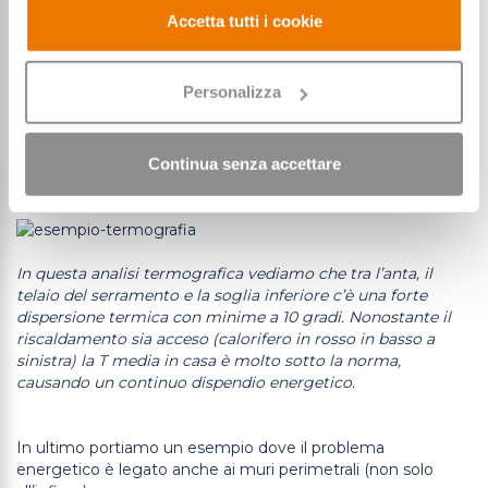
raggiunge gli 8 gradi.
Accetta tutti i cookie
Personalizza
La dispersione è concentrata sulla soglia, sugli angoli e
sulla mazzetta interna. Anche con il riscaldamento (in
colore rosso a sinistra) si raggiungono 16 gradi, quindi con
Continua senza accettare
notevole dispersione energetica.
In questa analisi termografica vediamo che tra l’anta, il
telaio del serramento e la soglia inferiore c’è una forte
dispersione termica con minime a 10 gradi. Nonostante il
riscaldamento sia acceso (calorifero in rosso in basso a
sinistra) la T media in casa è molto sotto la norma,
causando un continuo dispendio energetico.
In ultimo portiamo un esempio dove il problema
energetico è legato anche ai muri perimetrali (non solo