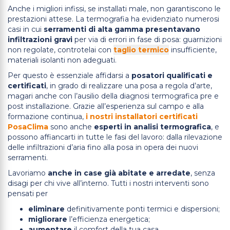
Anche i migliori infissi, se installati male, non garantiscono le
prestazioni attese. La termografia ha evidenziato numerosi
casi in cui
serramenti di alta gamma presentavano
infiltrazioni gravi
per via di errori in fase di posa: guarnizioni
non regolate, controtelai con
taglio termico
insufficiente,
materiali isolanti non adeguati.
Per questo è essenziale affidarsi a
posatori qualificati e
certificati
, in grado di realizzare una posa a regola d’arte,
magari anche con l’ausilio della diagnosi termografica pre e
post installazione. Grazie all’esperienza sul campo e alla
formazione continua,
i nostri installatori certificati
PosaClima
sono anche
esperti in analisi termografica
, e
possono affiancarti in tutte le fasi del lavoro: dalla rilevazione
delle infiltrazioni d’aria fino alla posa in opera dei nuovi
serramenti.
Lavoriamo
anche in case già abitate e arredate
, senza
disagi per chi vive all’interno. Tutti i nostri interventi sono
pensati per
eliminare
definitivamente ponti termici e dispersioni;
migliorare
l’efficienza energetica;
aumentare
il comfort della tua casa.