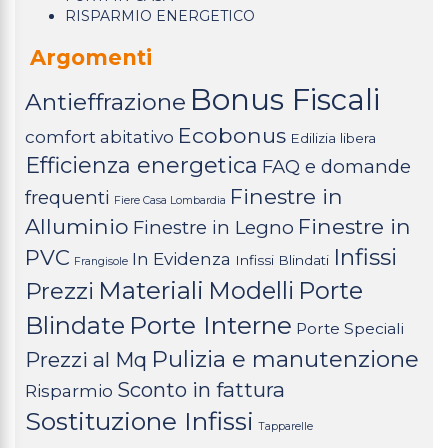
RISPARMIO ENERGETICO
Argomenti
Bonus Fiscali
Antieffrazione
Ecobonus
comfort abitativo
Edilizia libera
Efficienza energetica
FAQ e domande
Finestre in
frequenti
Fiere Casa Lombardia
Alluminio
Finestre in
Finestre in Legno
Infissi
PVC
In Evidenza
Infissi Blindati
Frangisole
Materiali
Modelli
Porte
Prezzi
Porte Interne
Blindate
Porte Speciali
Pulizia e manutenzione
Prezzi al Mq
Sconto in fattura
Risparmio
Sostituzione Infissi
Tapparelle