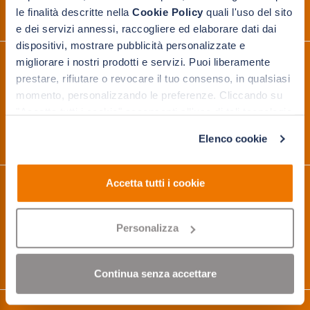
Chiedi un preventivo personalizzato.
le finalità descritte nella
Cookie Policy
quali l'uso del sito
Consulenza tecnica e rilievo misure gratuiti
e dei servizi annessi, raccogliere ed elaborare dati dai
dispositivi, mostrare pubblicità personalizzate e
migliorare i nostri prodotti e servizi. Puoi liberamente
PRENOTA IL TUO
prestare, rifiutare o revocare il tuo consenso, in qualsiasi
APPUNTAMENTO
momento, personalizzando le preferenze. Cliccando su
"Accetta tutti i cookie" acconsenti all'uso di tali tecnologie
Visita i nostri showroom con un consulente
a te dedicato
per le finalità indicate. Cliccando su "Solo cookie tecnici"
Elenco cookie
acconsenti all'uso dei soli cookie tecnici.
Accetta tutti i cookie
3 PUNTI VENDITA
Lecco
Personalizza
Lissone
Como
Continua senza accettare