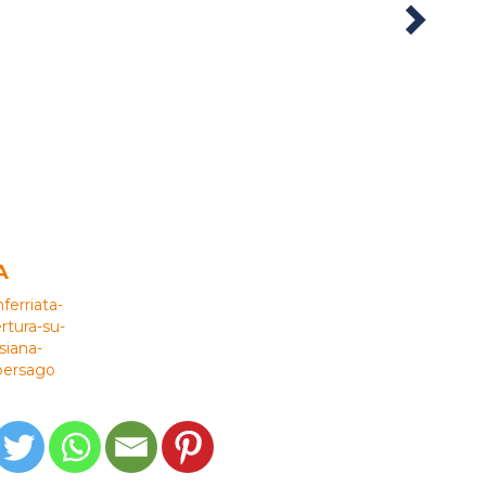
Next
A