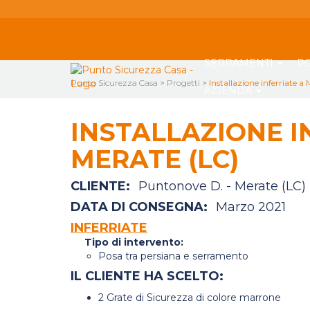
SERRAMENTI
P
Punto Sicurezza Casa
>
Progetti
>
Installazione inferriate a
AZIENDA
INSTALLAZIONE I
MERATE (LC)
CLIENTE:
Puntonove D. - Merate (LC)
DATA DI CONSEGNA:
Marzo 2021
INFERRIATE
Tipo di intervento:
Posa tra persiana e serramento
IL CLIENTE HA SCELTO:
2 Grate di Sicurezza di colore marrone