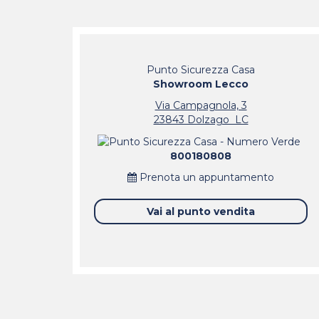
Punto Sicurezza Casa
 e porte
Installazione grate e
Showroom Lecco
co
zanzariere Merate (LC)
Via Campagnola, 3
23843 Dolzago LC
800180808
Prenota un appuntamento
Vai al punto vendita