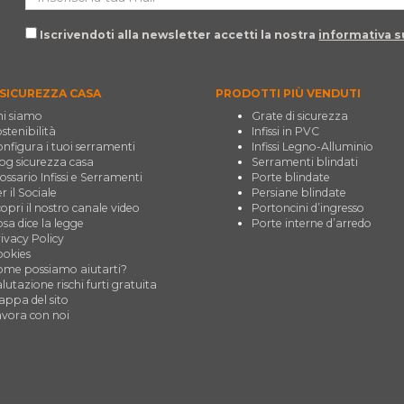
Iscrivendoti alla newsletter accetti la nostra
informativa su
SICUREZZA CASA
PRODOTTI PIÙ VENDUTI
i siamo
Grate di sicurezza
stenibilità
Infissi in PVC
nfigura i tuoi serramenti
Infissi Legno-Alluminio
og sicurezza casa
Serramenti blindati
ossario Infissi e Serramenti
Porte blindate
r il Sociale
Persiane blindate
opri il nostro canale video
Portoncini d’ingresso
sa dice la legge
Porte interne d’arredo
ivacy Policy
okies
me possiamo aiutarti?
lutazione rischi furti gratuita
ppa del sito
vora con noi