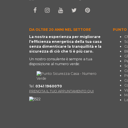
DA OLTRE 20 ANNI NEL SETTORE
PUNTO 
La nostra esperienza per migliorare
Ch
l’efficienza energetica della tua casa
So
senza dimenticare la tranquillità e la
Co
sicurezza di ciò che ti è più caro.
Bl
Gl
Un nostro consulente è sempre a tua
Pe
disposizione al numero verde:
Sc
Co
Pr
Co
Co
Tel.
0341 1960070
Va
PRENOTA IL TUO APPUNTAMENTO QUI
Ma
La