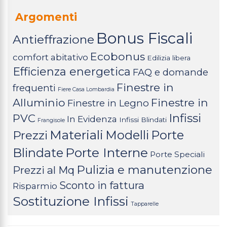
Argomenti
Bonus Fiscali
Antieffrazione
Ecobonus
comfort abitativo
Edilizia libera
Efficienza energetica
FAQ e domande
Finestre in
frequenti
Fiere Casa Lombardia
Alluminio
Finestre in
Finestre in Legno
Infissi
PVC
In Evidenza
Infissi Blindati
Frangisole
Materiali
Modelli
Porte
Prezzi
Porte Interne
Blindate
Porte Speciali
Pulizia e manutenzione
Prezzi al Mq
Sconto in fattura
Risparmio
Sostituzione Infissi
Tapparelle