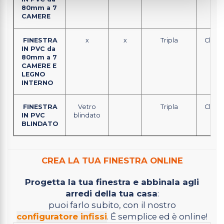
80mm a 7
CAMERE
FINESTRA
x
x
Tripla
Classe
IN PVC da
80mm a 7
CAMERE E
LEGNO
INTERNO
FINESTRA
Vetro
Tripla
Classe
IN PVC
blindato
BLINDATO
CREA LA TUA FINESTRA ONLINE
Progetta la tua finestra e abbinala agli
arredi della tua casa
:
puoi farlo subito, con il nostro
configuratore infissi
. É semplice ed è online!