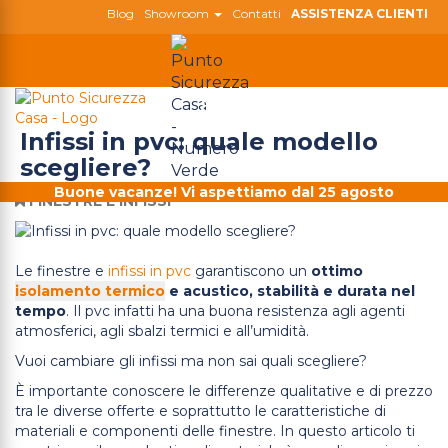
Blog
Showroom
Contatti
ASSISTENZA CLIENTI
800 180 808
Togg
navig
Infissi in pvc: quale modello
scegliere?
Buone vacanze! Vi aspettiamo dal 25 agosto
FINESTRE E INFISSI
Le finestre e
infissi in pvc
garantiscono un
ottimo
isolamento termico
e acustico, stabilità e durata nel
tempo
. Il pvc infatti ha una buona resistenza agli agenti
atmosferici, agli sbalzi termici e all’umidità.
Vuoi cambiare gli infissi ma non sai quali scegliere?
È importante conoscere le differenze qualitative e di prezzo
tra le diverse offerte e soprattutto le caratteristiche di
materiali e componenti delle finestre. In questo articolo ti