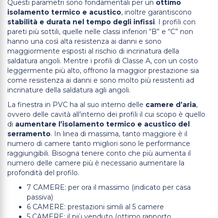
Questi parametri sono fondamentali per un
ottimo
isolamento termico e acustico
, inoltre garantiscono
stabilità e durata nel tempo degli infissi
. I profili con
pareti più sottili, quelle nelle classi inferiori “B” e “C” non
hanno una così alta resistenza ai danni e sono
maggiormente esposti al rischio di incrinatura della
saldatura angoli. Mentre i profili di Classe A, con un costo
leggermente più alto, offrono la maggior prestazione sia
come resistenza ai danni e sono molto più resistenti ad
incrinature della saldatura agli angoli.
La finestra in PVC ha al suo interno delle
camere d’aria
,
ovvero delle cavità all’interno dei profili il cui scopo è quello
di
aumentare l’isolamento termico e acustico del
serramento
. In linea di massima, tanto maggiore è il
numero di camere tanto migliori sono le performance
raggiungibili. Bisogna tenere conto che più aumenta il
numero delle camere più è necessario aumentare la
profondità del profilo.
7 CAMERE: per ora il massimo (indicato per casa
passiva)
6 CAMERE: prestazioni simili al 5 camere
5 CAMERE: il più venduto (ottimo rapporto