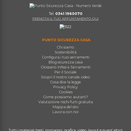
Tel.
0341 1960070
PRENOTA IL TUO APPUNTAMENTO QUI
PUNTO SICUREZZA CASA
Chi siamo
Sostenibilità
Configura i tuoi serramenti
Blog sicurezza casa
Glossario Infissi e Serramenti
Per il Sociale
Scopri il nostro canale video
Cosa dice la legge
Privacy Policy
Cookies
Come possiamo aiutarti?
Valutazione rischi furti gratuita
Mappa del sito
Lavora con noi
Tutti i materiali (testi, immagini, grafica, video, layout e quant’altro)