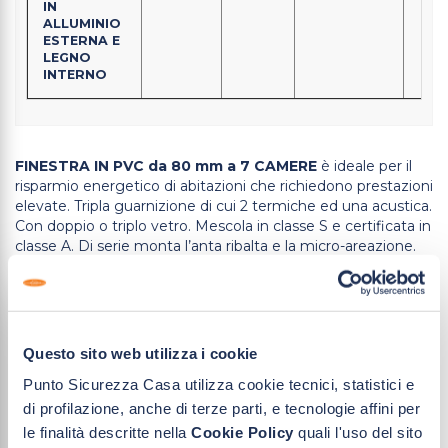
IN
ALLUMINIO
ESTERNA E
LEGNO
INTERNO
FINESTRA IN PVC da 80 mm a 7 CAMERE
è ideale per il
risparmio energetico di abitazioni che richiedono prestazioni
elevate. Tripla guarnizione di cui 2 termiche ed una acustica.
Con doppio o triplo vetro. Mescola in classe S e certificata in
classe A. Di serie monta l’anta ribalta e la micro-areazione.
Può essere scelto con fermavetro classico tondo o
moderno quadrato.
FINESTRE IN PVC da 80 mm a 7 CAMERE E LEGNO
INTERNO
è ideale per il risparmio energetico di abitazioni
Questo sito web utilizza i cookie
che richiedono prestazioni elevate. Il lato interno della
finestra è in legno per personalizzare e rendere unica la tua
Punto Sicurezza Casa utilizza cookie tecnici, statistici e
casa. Tripla guarnizione di cui 2 termiche ed una acustica.
di profilazione, anche di terze parti, e tecnologie affini per
Con doppio o triplo vetro. Mescola in classe S e certificata in
le finalità descritte nella
Cookie Policy
quali l'uso del sito
classe A. Di serie monta l’anta ribalta e la micro-areazione.