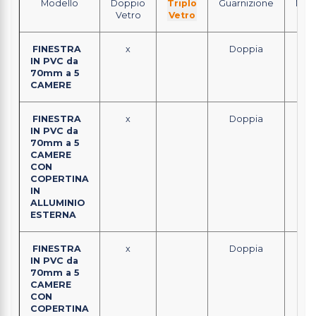
Modello
Doppio
Triplo
Guarnizione
Mes
Vetro
Vetro
FINESTRA
x
Doppia
Clas
IN PVC da
70mm a 5
CAMERE
FINESTRA
x
Doppia
Clas
IN PVC da
70mm a 5
CAMERE
CON
COPERTINA
IN
ALLUMINIO
ESTERNA
FINESTRA
x
Doppia
Clas
IN PVC da
70mm a 5
CAMERE
CON
COPERTINA