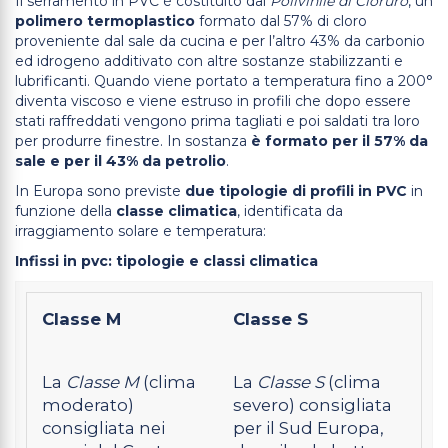
Il serramento in PVC è costituito dal
Polivinile di Cloruro
, un
polimero termoplastico
formato dal 57% di cloro
proveniente dal sale da cucina e per l’altro 43% da carbonio
ed idrogeno additivato con altre sostanze stabilizzanti e
lubrificanti. Quando viene portato a temperatura fino a 200°
diventa viscoso e viene estruso in profili che dopo essere
stati raffreddati vengono prima tagliati e poi saldati tra loro
per produrre finestre. In sostanza
è formato per il 57% da
sale e per il 43% da petrolio
.
In Europa sono previste
due tipologie di profili in PVC
in
funzione della
classe climatica
, identificata da
irraggiamento solare e temperatura:
Infissi in pvc: tipologie e classi climatica
Classe M
Classe S
La
Classe M
(clima
La
Classe S
(clima
moderato)
severo) consigliata
consigliata nei
per il Sud Europa,