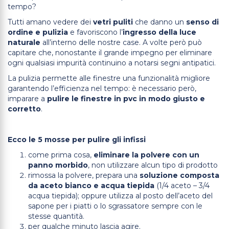
tempo?
Tutti amano vedere dei
vetri puliti
che danno un
senso di
ordine e pulizia
e favoriscono l’
ingresso della luce
naturale
all’interno delle nostre case. A volte però può
capitare che, nonostante il grande impegno per eliminare
ogni qualsiasi impurità continuino a notarsi segni antipatici.
La pulizia permette alle finestre una funzionalità migliore
garantendo l’efficienza nel tempo: è necessario però,
imparare a
pulire le finestre in pvc in modo giusto e
corretto
.
Ecco le 5 mosse per pulire gli infissi
come prima cosa,
eliminare la polvere con un
panno morbido
, non utilizzare alcun tipo di prodotto
rimossa la polvere, prepara una
soluzione composta
da aceto bianco e acqua tiepida
(1/4 aceto – 3/4
acqua tiepida); oppure utilizza al posto dell’aceto del
sapone per i piatti o lo sgrassatore sempre con le
stesse quantità.
per qualche minuto lascia agire.