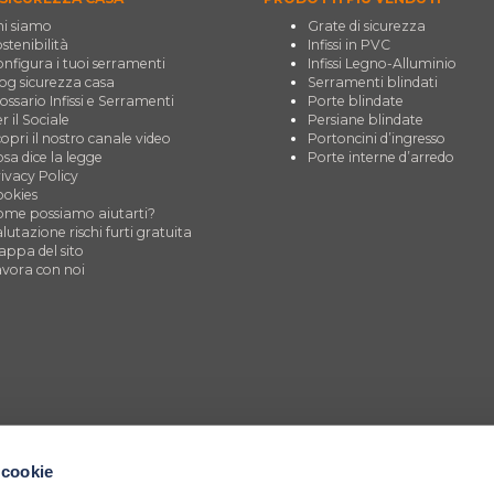
i siamo
Grate di sicurezza
stenibilità
Infissi in PVC
nfigura i tuoi serramenti
Infissi Legno-Alluminio
og sicurezza casa
Serramenti blindati
ossario Infissi e Serramenti
Porte blindate
r il Sociale
Persiane blindate
opri il nostro canale video
Portoncini d’ingresso
sa dice la legge
Porte interne d’arredo
ivacy Policy
okies
me possiamo aiutarti?
lutazione rischi furti gratuita
ppa del sito
vora con noi
 cookie