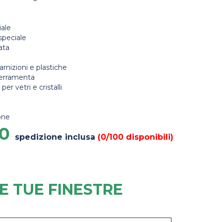
iale
speciale
ata
arnizioni e plastiche
 ferramenta
per vetri e cristalli
one
90
spedizione inclusa
(0/100 disponibili)
LE TUE FINESTRE