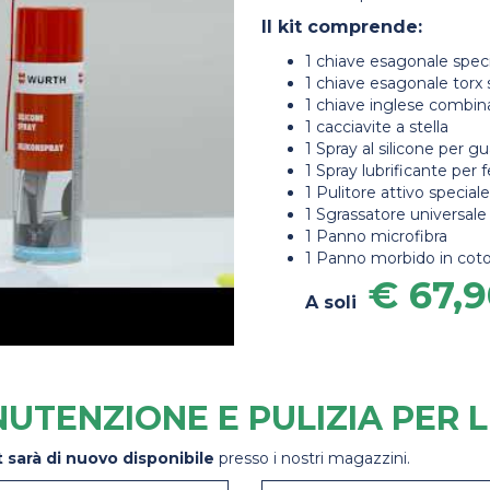
Il kit comprende:
1 chiave esagonale spec
1 chiave esagonale torx 
1 chiave inglese combin
1 cacciavite a stella
1 Spray al silicone per gu
1 Spray lubrificante per
1 Pulitore attivo speciale 
1
Sgrassatore universale
1 Panno microfibra
1 Panno morbido in cot
€ 67,
A soli
NUTENZIONE E PULIZIA PER 
t sarà di nuovo disponibile
presso i nostri magazzini.