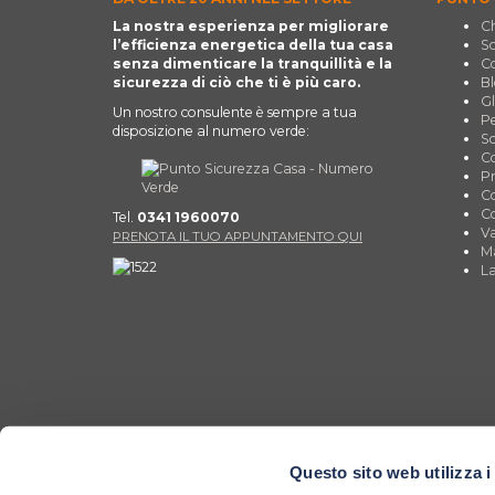
La nostra esperienza per migliorare
Ch
l’efficienza energetica della tua casa
So
senza dimenticare la tranquillità e la
Co
sicurezza di ciò che ti è più caro.
Bl
Gl
Un nostro consulente è sempre a tua
Pe
disposizione al numero verde:
Sc
Co
Pr
Co
Co
Tel.
0341 1960070
Va
PRENOTA IL TUO APPUNTAMENTO QUI
Ma
La
Questo sito web utilizza i