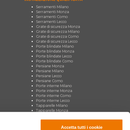
Serramenti Milano
Serramenti Monza
Serramenti Como
Serramenti Lecco
Grate di sicurezza Monza
Grate di sicurezza Milano
Grate di sicurezza Como
Grate di sicurezza Lecco
Porte blindate Milano
Porte blindate Monza
Porte blindate Lecco
Porte blindate Como
Persiane Monza
Persiane Milano
Persiane Lecco
Persiane Como
Porte interne Milano
Porte interne Monza
Porte interne Como
Porte interne Lecco
Tapparelle Milano
Tapparelle Monza
Tapparelle Como
Tapparelle Lecco
Zanzariere Milano
Accetta tutti i cookie