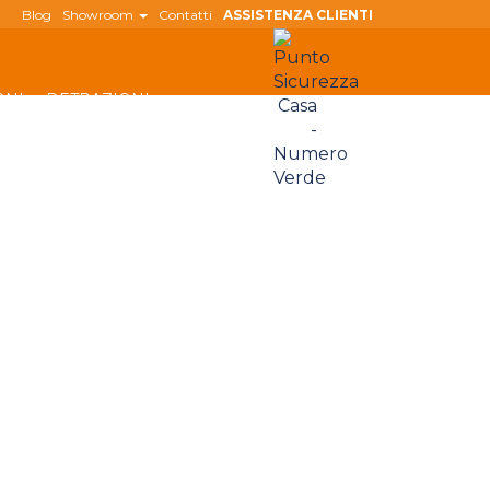
Blog
Showroom
Contatti
ASSISTENZA CLIENTI
ONI
DETRAZIONI
800 180
808